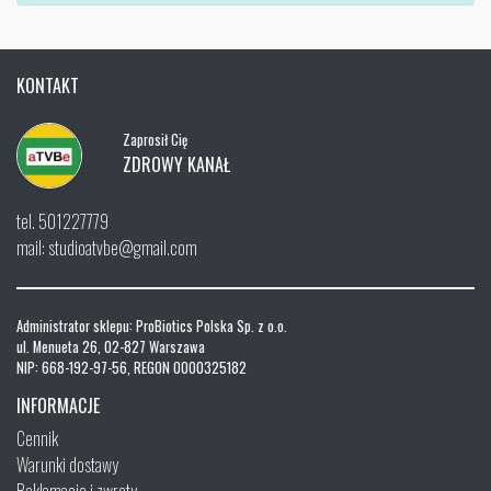
KONTAKT
Zaprosił Cię
ZDROWY KANAŁ
tel. 501227779
mail: studioatvbe@gmail.com
Administrator sklepu: ProBiotics Polska Sp. z o.o.
ul. Menueta 26, 02-827 Warszawa
NIP: 668-192-97-56, REGON 0000325182
INFORMACJE
Cennik
Warunki dostawy
Reklamacje i zwroty