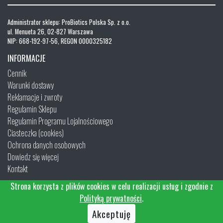
Administrator sklepu: ProBiotics Polska Sp. z o.o.
ul. Menueta 26, 02-827 Warszawa
NIP: 668-192-97-56, REGON 0000325182
INFORMACJE
Cennik
Warunki dostawy
Reklamacje i zwroty
Regulamin Sklepu
Regulamin Programu Lojalnościowego
Ciasteczka (cookies)
Ochrona danych osobowych
Dowiedz się więcej
Kontakt
Strona korzysta z plików cookies w celu realizacji usług i zgodnie z
Polityką prywatności
.
Akceptuję