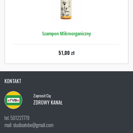
Szampon Mikroorganiczny
51,00
zł
KONTAKT
Zaprosił Cię
ZDROWY KANAŁ
tel. 501227779
mail: studioatvbe@gmail.com