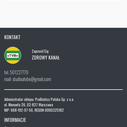
KONTAKT
Zaprosił Cię
ZDROWY KANAŁ
tel. 501227779
mail: studioatvbe@gmail.com
Administrator sklepu: ProBiotics Polska Sp. z o.o.
ul. Menueta 26, 02-827 Warszawa
NIP: 668-192-97-56, REGON 0000325182
INFORMACJE