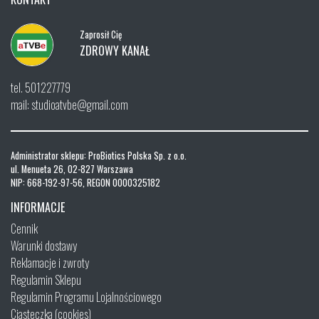
Zaprosił Cię
ZDROWY KANAŁ
tel. 501227779
mail: studioatvbe@gmail.com
Administrator sklepu: ProBiotics Polska Sp. z o.o.
ul. Menueta 26, 02-827 Warszawa
NIP: 668-192-97-56, REGON 0000325182
INFORMACJE
Cennik
Warunki dostawy
Reklamacje i zwroty
Regulamin Sklepu
Regulamin Programu Lojalnościowego
Ciasteczka (cookies)