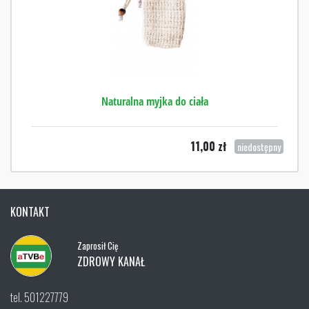
Naturalna myjka do ciała
11,00
zł
niedostępny
KONTAKT
Zaprosił Cię
ZDROWY KANAŁ
tel. 501227779