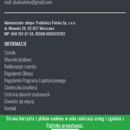
mail: studioatvbe@gmail.com
Administrator sklepu: ProBiotics Polska Sp. z o.o.
ul. Menueta 26, 02-827 Warszawa
NIP: 668-192-97-56, REGON 0000325182
INFORMACJE
Cennik
Warunki dostawy
Reklamacje i zwroty
Regulamin Sklepu
Regulamin Programu Lojalnościowego
Ciasteczka (cookies)
Ochrona danych osobowych
Dowiedz się więcej
Kontakt
Strona korzysta z plików cookies w celu realizacji usług i zgodnie z
Polityką prywatności
.