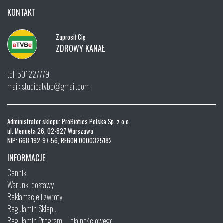
KONTAKT
Zaprosił Cię
ZDROWY KANAŁ
tel. 501227779
mail: studioatvbe@gmail.com
Administrator sklepu: ProBiotics Polska Sp. z o.o.
ul. Menueta 26, 02-827 Warszawa
NIP: 668-192-97-56, REGON 0000325182
INFORMACJE
Cennik
Warunki dostawy
Reklamacje i zwroty
Regulamin Sklepu
Regulamin Programu Lojalnościowego